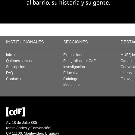
INSTITUCIONALES
SECCIONES
DESTA
Inicio
Exposiciones
MUFF, fes
Quiénes somos
Fotografías del CdF
Canal d
Suscripción
Investigación
Convoca
FAQ
Educativa
Líneas d
Contacto
Catálogo
Fotoviaj
Mediateca
Av. 18 de Julio 885
(entre Andes y Convención)
CP 11100. Montevideo. Uruguay