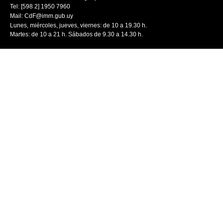
Tel: [598 2] 1950 7960
Mail:
CdF@imm.gub.uy
Lunes, miércoles, jueves, viernes: de 10 a 19.30 h.
Martes: de 10 a 21 h. Sábados de 9.30 a 14.30 h.