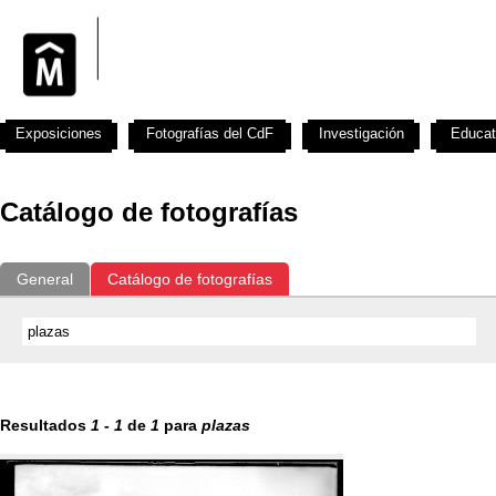
Exposiciones
Fotografías del CdF
Investigación
Educat
Catálogo de fotografías
General
Catálogo de fotografías
Resultados
1
-
1
de
1
para
plazas