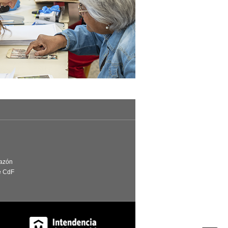
Razón
e CdF