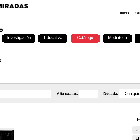
Inicio
Qu
Investigación
Educativa
Catálogo
Mediateca
s
Año exacto:
Década:
F
pl
E