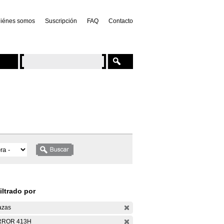
iénes somos
Suscripción
FAQ
Contacto
iltrado por
azas
RROR 413H