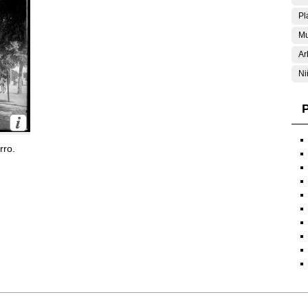
Pl
Mu
Ar
Ni
P
rro.