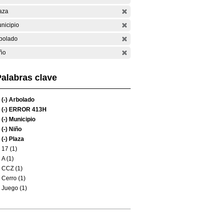
aza
nicipio
bolado
ño
alabras clave
(-)
Arbolado
(-)
ERROR 413H
(-)
Municipio
(-)
Niño
(-)
Plaza
17 (1)
A (1)
CCZ (1)
Cerro (1)
Juego (1)