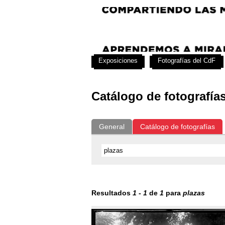
Exposiciones
Fotografías del CdF
Catálogo de fotografía
General
Catálogo de fotografías
Resultados
1
-
1
de
1
para
plazas