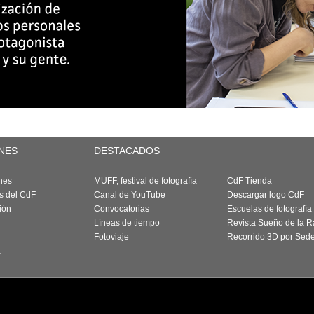
NES
DESTACADOS
nes
MUFF, festival de fotografía
CdF Tienda
as del CdF
Canal de YouTube
Descargar logo CdF
ión
Convocatorias
Escuelas de fotografía
Líneas de tiempo
Revista Sueño de la 
Fotoviaje
Recorrido 3D por Sed
a