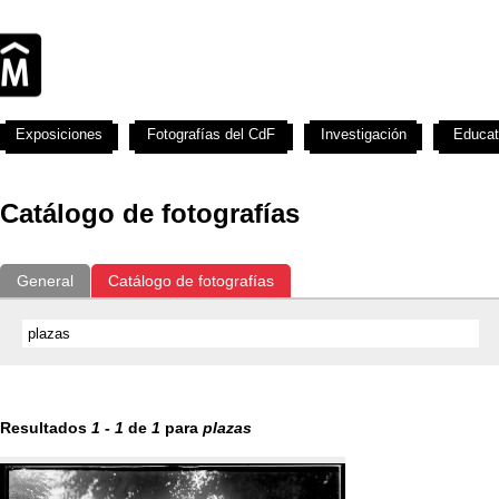
Exposiciones
Fotografías del CdF
Investigación
Educat
Catálogo de fotografías
General
Catálogo de fotografías
Resultados
1
-
1
de
1
para
plazas