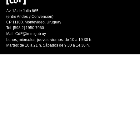
Av. 18 de Julio 885
(entre Andes y Convención)
CP 11100. Montevideo. Uruguay
Tel: [598 2] 1950 7960
Mail:
CdF@imm.gub.uy
Lunes, miércoles, jueves, viernes: de 10 a 19.30 h.
Martes: de 10 a 21 h. Sábados de 9.30 a 14.30 h.