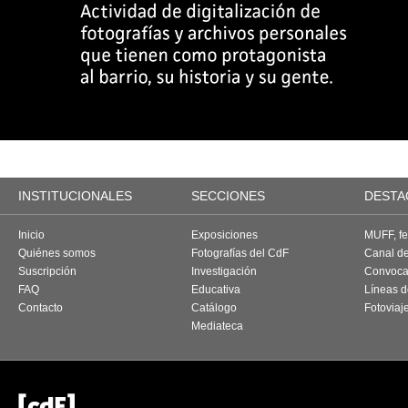
INSTITUCIONALES
SECCIONES
DESTA
Inicio
Exposiciones
MUFF, fes
Quiénes somos
Fotografías del CdF
Canal d
Suscripción
Investigación
Convoca
FAQ
Educativa
Líneas d
Contacto
Catálogo
Fotoviaj
Mediateca