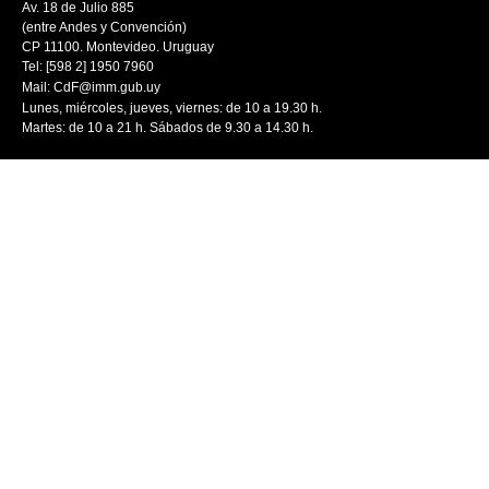
Av. 18 de Julio 885
(entre Andes y Convención)
CP 11100. Montevideo. Uruguay
Tel: [598 2] 1950 7960
Mail:
CdF@imm.gub.uy
Lunes, miércoles, jueves, viernes: de 10 a 19.30 h.
Martes: de 10 a 21 h. Sábados de 9.30 a 14.30 h.