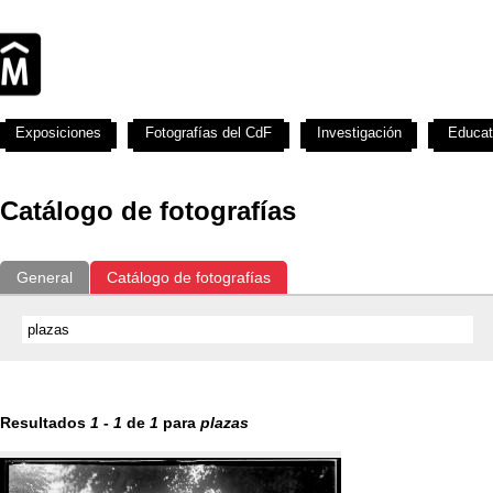
Exposiciones
Fotografías del CdF
Investigación
Educat
Catálogo de fotografías
General
Catálogo de fotografías
Resultados
1
-
1
de
1
para
plazas