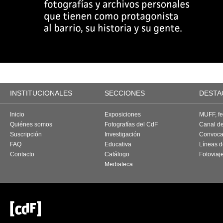
INSTITUCIONALES
SECCIONES
DESTA
Inicio
Exposiciones
MUFF, fes
Quiénes somos
Fotografías del CdF
Canal d
Suscripción
Investigación
Convoca
FAQ
Educativa
Líneas d
Contacto
Catálogo
Fotoviaj
Mediateca