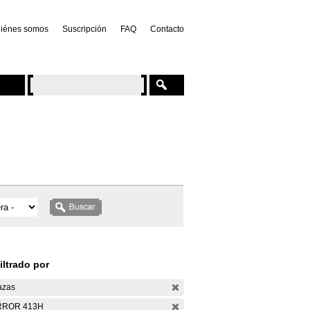
iénes somos
Suscripción
FAQ
Contacto
iltrado por
azas
RROR 413H