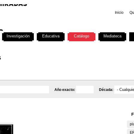
Inicio
Qu
Investigación
Educativa
Catálogo
Mediateca
s
Año exacto:
Década:
F
pl
E