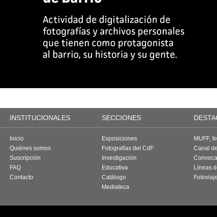
INSTITUCIONALES
SECCIONES
DESTA
Inicio
Exposiciones
MUFF, fes
Quiénes somos
Fotografías del CdF
Canal d
Suscripción
Investigación
Convoca
FAQ
Educativa
Líneas d
Contacto
Catálogo
Fotoviaj
Mediateca