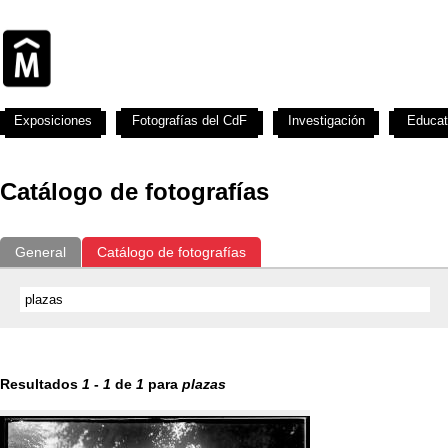
Exposiciones
Fotografías del CdF
Investigación
Educat
Catálogo de fotografías
General
Catálogo de fotografías
Resultados
1
-
1
de
1
para
plazas