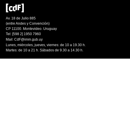
Av. 18 de Julio 885
(entre Andes y Convención)
CP 11100. Montevideo. Uruguay
Tel: [598 2] 1950 7960
Mail:
CdF@imm.gub.uy
Lunes, miércoles, jueves, viernes: de 10 a 19.30 h.
Martes: de 10 a 21 h. Sábados de 9.30 a 14.30 h.