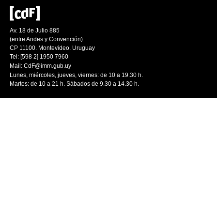
Av. 18 de Julio 885
(entre Andes y Convención)
CP 11100. Montevideo. Uruguay
Tel: [598 2] 1950 7960
Mail:
CdF@imm.gub.uy
Lunes, miércoles, jueves, viernes: de 10 a 19.30 h.
Martes: de 10 a 21 h. Sábados de 9.30 a 14.30 h.