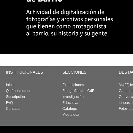
INSTITUCIONALES
SECCIONES
DESTA
Inicio
Exposiciones
MUFF, fes
Quiénes somos
Fotografías del CdF
Canal d
Suscripción
Investigación
Convoca
FAQ
Educativa
Líneas d
Contacto
Catálogo
Fotoviaj
Mediateca