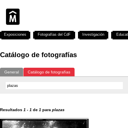
Exposiciones
Fotografías del CdF
Investigación
Educat
Catálogo de fotografías
General
Catálogo de fotografías
Resultados
1
-
1
de
1
para
plazas