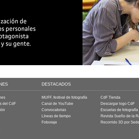
NES
DESTACADOS
nes
MUFF, festival de fotografía
CdF Tienda
as del CdF
Canal de YouTube
Descargar logo CdF
ión
Convocatorias
Escuelas de fotografía
Líneas de tiempo
Revista Sueño de la 
Fotoviaje
Recorrido 3D por Sed
a