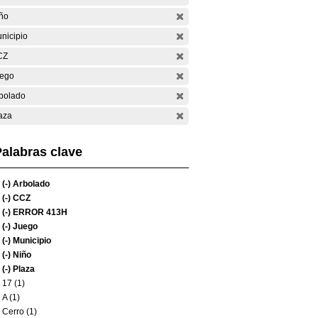
ño
nicipio
CZ
ego
bolado
aza
alabras clave
(-)
Arbolado
(-)
CCZ
(-)
ERROR 413H
(-)
Juego
(-)
Municipio
(-)
Niño
(-)
Plaza
17 (1)
A (1)
Cerro (1)