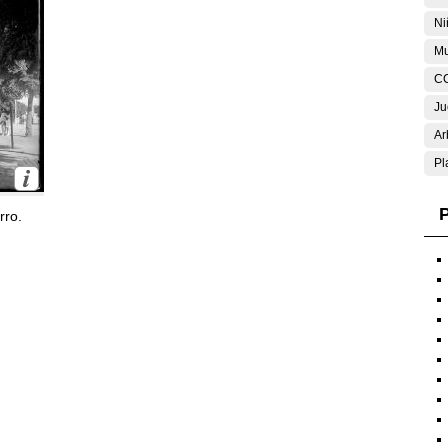
Ni
Mu
C
Ju
Ar
Pl
P
rro.