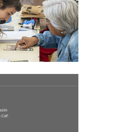
Razón
e CdF