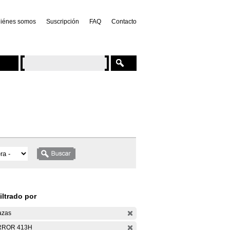
iénes somos
Suscripción
FAQ
Contacto
iltrado por
azas
RROR 413H