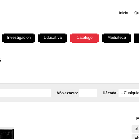
Inicio
Qu
Investigación
Educativa
Catálogo
Mediateca
s
Año exacto:
Década:
F
pl
E