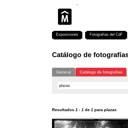
Exposiciones
Fotografías del CdF
Catálogo de fotografía
General
Catálogo de fotografías
Resultados
1
-
1
de
1
para
plazas