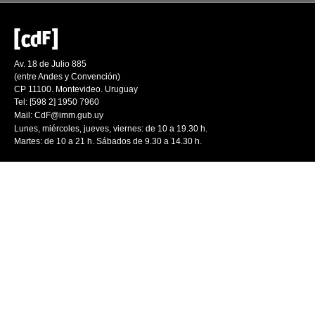
Av. 18 de Julio 885
(entre Andes y Convención)
CP 11100. Montevideo. Uruguay
Tel: [598 2] 1950 7960
Mail:
CdF@imm.gub.uy
Lunes, miércoles, jueves, viernes: de 10 a 19.30 h.
Martes: de 10 a 21 h. Sábados de 9.30 a 14.30 h.