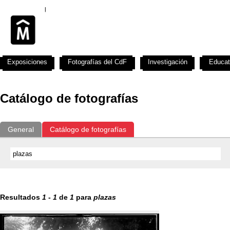
Exposiciones
Fotografías del CdF
Investigación
Educat
Catálogo de fotografías
General
Catálogo de fotografías
Resultados
1
-
1
de
1
para
plazas