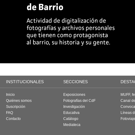
INSTITUCIONALES
SECCIONES
DESTA
Inicio
Exposiciones
MUFF, fes
Quiénes somos
Fotografías del CdF
Canal d
Suscripción
Investigación
Convoca
FAQ
Educativa
Líneas d
Contacto
Catálogo
Fotoviaj
Mediateca