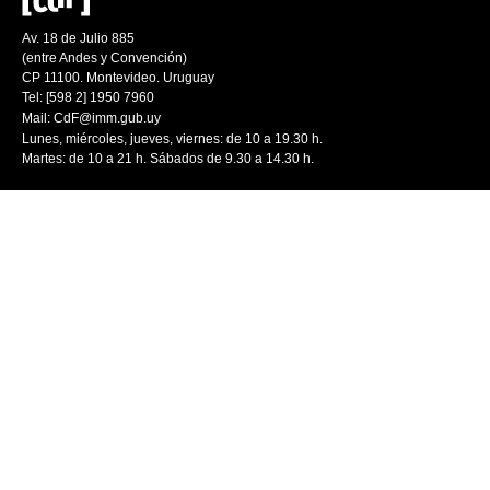
Av. 18 de Julio 885
(entre Andes y Convención)
CP 11100. Montevideo. Uruguay
Tel: [598 2] 1950 7960
Mail:
CdF@imm.gub.uy
Lunes, miércoles, jueves, viernes: de 10 a 19.30 h.
Martes: de 10 a 21 h. Sábados de 9.30 a 14.30 h.