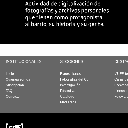
INSTITUCIONALES
SECCIONES
DESTA
Inicio
Exposiciones
MUFF, fes
Quiénes somos
Fotografías del CdF
Canal d
Suscripción
Investigación
Convoca
FAQ
Educativa
Líneas d
Contacto
Catálogo
Fotoviaj
Mediateca