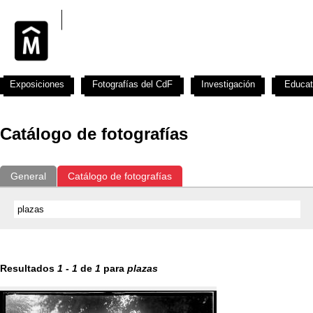
Exposiciones
Fotografías del CdF
Investigación
Educat
Catálogo de fotografías
General
Catálogo de fotografías
Resultados
1
-
1
de
1
para
plazas