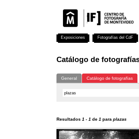
Exposiciones
Fotografías del CdF
Catálogo de fotografía
General
Catálogo de fotografías
Resultados
1
-
1
de
1
para
plazas