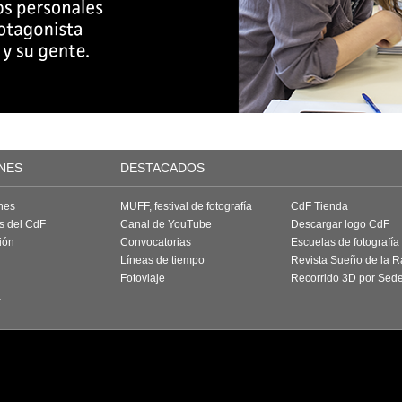
NES
DESTACADOS
nes
MUFF, festival de fotografía
CdF Tienda
as del CdF
Canal de YouTube
Descargar logo CdF
ión
Convocatorias
Escuelas de fotografía
Líneas de tiempo
Revista Sueño de la 
Fotoviaje
Recorrido 3D por Sed
a