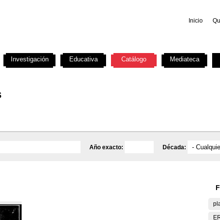
Inicio
Qu
Investigación
Educativa
Catálogo
Mediateca
s
Año exacto:
Década:
F
pl
E