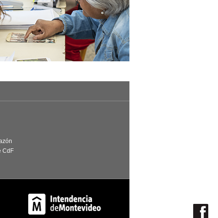
Razón
e CdF