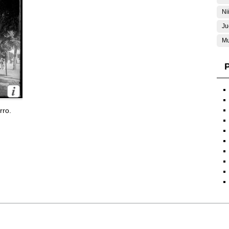
Ni
Ju
Mu
P
rro.