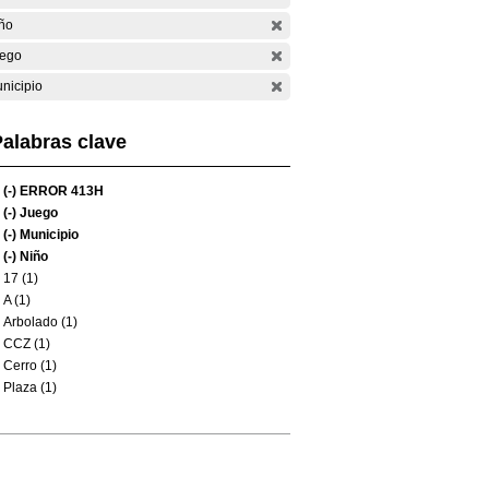
ño
ego
nicipio
alabras clave
(-)
ERROR 413H
(-)
Juego
(-)
Municipio
(-)
Niño
17 (1)
A (1)
Arbolado (1)
CCZ (1)
Cerro (1)
Plaza (1)