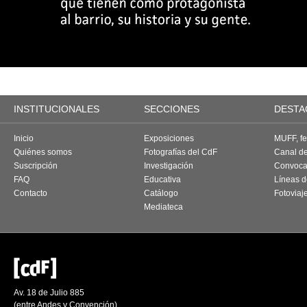
INSTITUCIONALES
SECCIONES
DESTA
Inicio
Exposiciones
MUFF, fes
Quiénes somos
Fotografías del CdF
Canal d
Suscripción
Investigación
Convoca
FAQ
Educativa
Líneas d
Contacto
Catálogo
Fotoviaj
Mediateca
Av. 18 de Julio 885
(entre Andes y Convención)