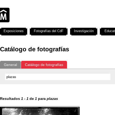
Exposiciones
Fotografías del CdF
Investigación
Educat
Catálogo de fotografías
General
Catálogo de fotografías
Resultados
1
-
1
de
1
para
plazas