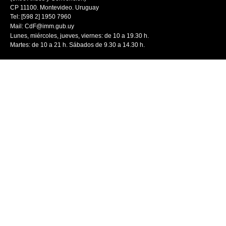
CP 11100. Montevideo. Uruguay
Tel: [598 2] 1950 7960
Mail:
CdF@imm.gub.uy
Lunes, miércoles, jueves, viernes: de 10 a 19.30 h.
Martes: de 10 a 21 h. Sábados de 9.30 a 14.30 h.