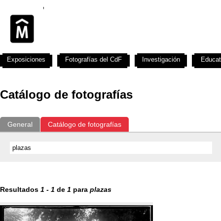
Exposiciones
Fotografías del CdF
Investigación
Educat
Catálogo de fotografías
General
Catálogo de fotografías
Resultados
1
-
1
de
1
para
plazas