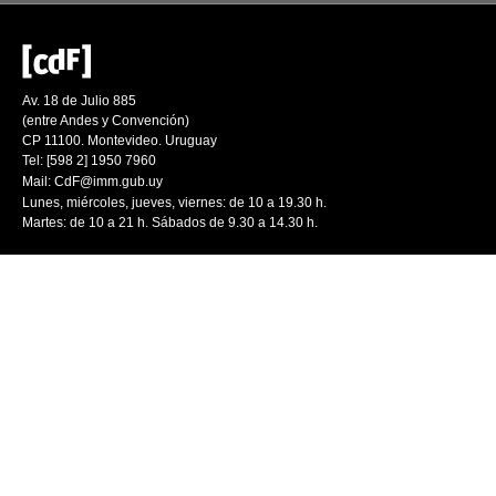
Av. 18 de Julio 885
(entre Andes y Convención)
CP 11100. Montevideo. Uruguay
Tel: [598 2] 1950 7960
Mail:
CdF@imm.gub.uy
Lunes, miércoles, jueves, viernes: de 10 a 19.30 h.
Martes: de 10 a 21 h. Sábados de 9.30 a 14.30 h.