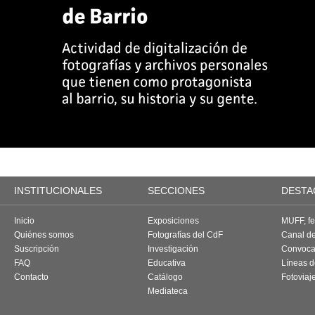
INSTITUCIONALES
SECCIONES
DESTA
Inicio
Exposiciones
MUFF, fes
Quiénes somos
Fotografías del CdF
Canal d
Suscripción
Investigación
Convoca
FAQ
Educativa
Líneas d
Contacto
Catálogo
Fotoviaj
Mediateca