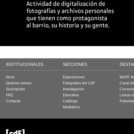
INSTITUCIONALES
SECCIONES
DESTA
Inicio
Exposiciones
MUFF, fes
Quiénes somos
Fotografías del CdF
Canal d
Suscripción
Investigación
Convoca
FAQ
Educativa
Líneas d
Contacto
Catálogo
Fotoviaj
Mediateca