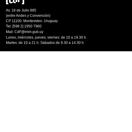
Av. 18 de Julio 885
(entre Andes y Convención)
CP 11100. Montevideo. Uruguay
Tel: [598 2] 1950 7960
Mail:
CdF@imm.gub.uy
Lunes, miércoles, jueves, viernes: de 10 a 19.30 h.
Martes: de 10 a 21 h. Sábados de 9.30 a 14.30 h.