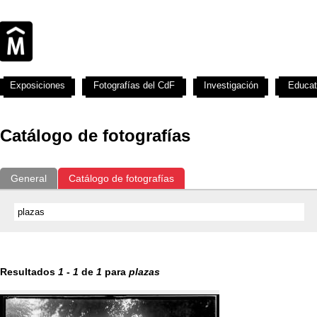
Exposiciones
Fotografías del CdF
Investigación
Educat
Catálogo de fotografías
General
Catálogo de fotografías
Resultados
1
-
1
de
1
para
plazas