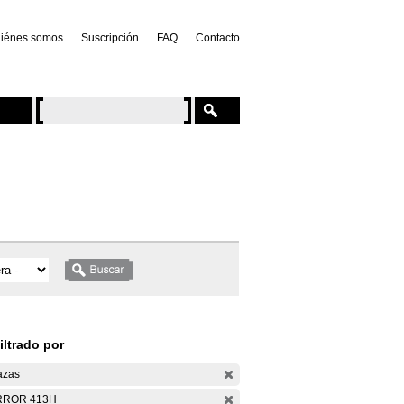
iénes somos
Suscripción
FAQ
Contacto
iltrado por
azas
RROR 413H