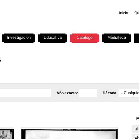
Inicio
Qu
Investigación
Educativa
Catálogo
Mediateca
s
Año exacto:
Década:
F
pl
E