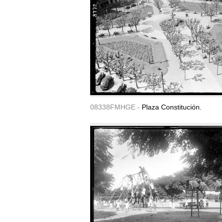
08338FMHGE -
Plaza Constitución.