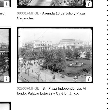
rro.
08331FMHGE -
Avenida 18 de Julio y Plaza
Cagancha.
a
02503FMHGE -
S.i. Plaza Independencia. Al
fondo: Palacio Estévez y Café Británico.