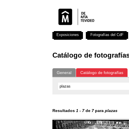
Exposiciones
Fotografías del CdF
Catálogo de fotografía
General
Catálogo de fotografías
Resultados
1
-
7
de
7
para
plazas