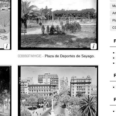
Mu
Ar
Pl
C
F
03886FMHGE -
Plaza de Deportes de Sayago.
P