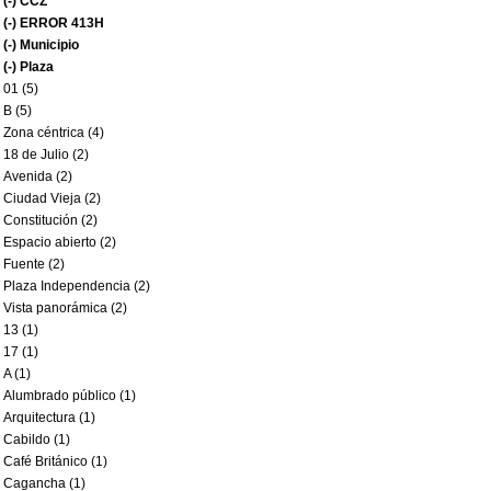
(-)
CCZ
(-)
ERROR 413H
(-)
Municipio
(-)
Plaza
01 (5)
B (5)
Zona céntrica (4)
18 de Julio (2)
Avenida (2)
Ciudad Vieja (2)
Constitución (2)
Espacio abierto (2)
Fuente (2)
Plaza Independencia (2)
Vista panorámica (2)
13 (1)
17 (1)
A (1)
Alumbrado público (1)
Arquitectura (1)
Cabildo (1)
Café Británico (1)
Cagancha (1)