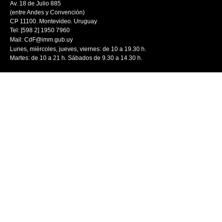
Av. 18 de Julio 885
(entre Andes y Convención)
CP 11100. Montevideo. Uruguay
Tel: [598 2] 1950 7960
Mail:
CdF@imm.gub.uy
Lunes, miércoles, jueves, viernes: de 10 a 19.30 h.
Martes: de 10 a 21 h. Sábados de 9.30 a 14.30 h.