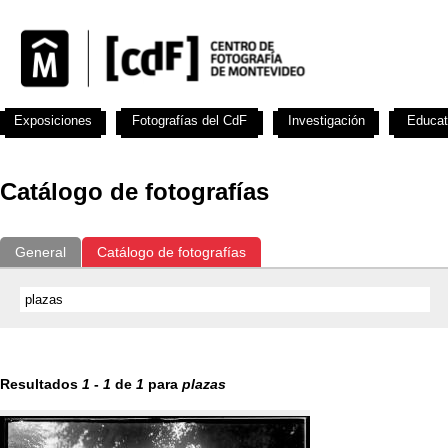
Exposiciones
Fotografías del CdF
Investigación
Educat
Catálogo de fotografías
General
Catálogo de fotografías
Resultados
1
-
1
de
1
para
plazas