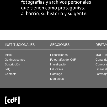
INSTITUCIONALES
SECCIONES
DESTA
Inicio
Exposiciones
MUFF, fes
Quiénes somos
Fotografías del CdF
Canal d
Suscripción
Investigación
Convoca
FAQ
Educativa
Líneas d
Contacto
Catálogo
Fotoviaj
Mediateca