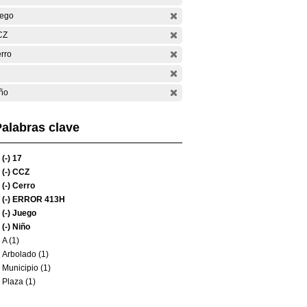
ego
CZ
rro
ño
alabras clave
(-)
17
(-)
CCZ
(-)
Cerro
(-)
ERROR 413H
(-)
Juego
(-)
Niño
A (1)
Arbolado (1)
Municipio (1)
Plaza (1)