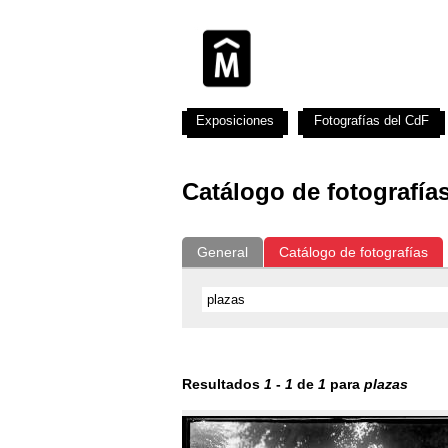
Exposiciones
Fotografías del CdF
Catálogo de fotografía
General
Catálogo de fotografías
Resultados
1
-
1
de
1
para
plazas