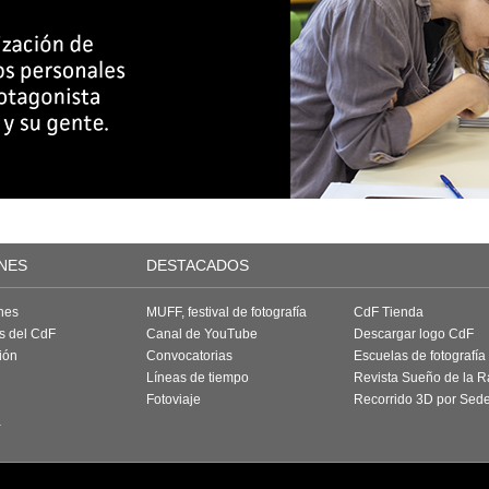
NES
DESTACADOS
nes
MUFF, festival de fotografía
CdF Tienda
as del CdF
Canal de YouTube
Descargar logo CdF
ión
Convocatorias
Escuelas de fotografía
Líneas de tiempo
Revista Sueño de la 
Fotoviaje
Recorrido 3D por Sed
a