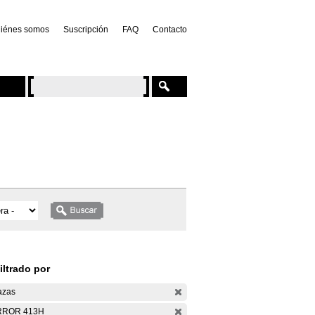
iénes somos
Suscripción
FAQ
Contacto
iltrado por
azas
RROR 413H