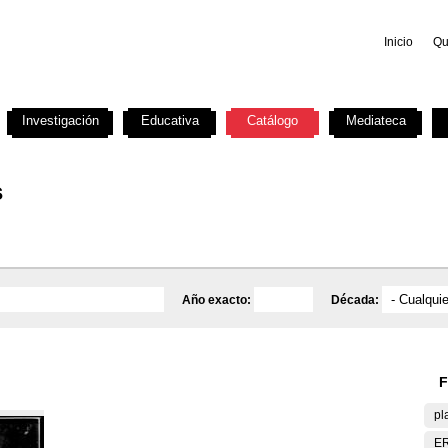
Inicio
Qu
Investigación
Educativa
Catálogo
Mediateca
s
Año exacto:
Década:
F
pl
E