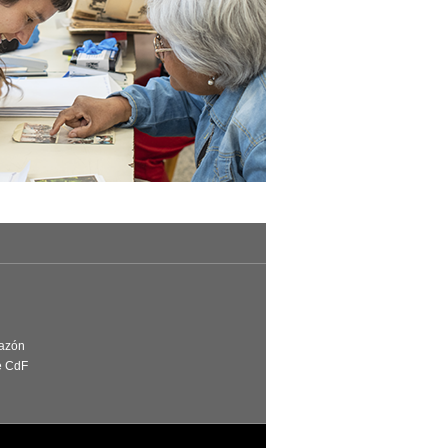
Razón
e CdF