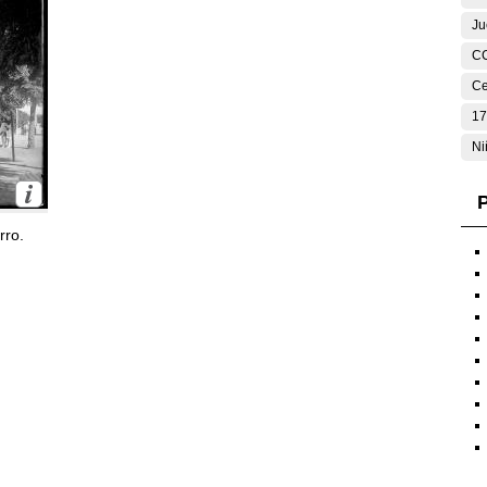
Ju
C
Ce
17
Ni
P
rro.