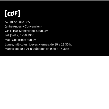
Av. 18 de Julio 885
(entre Andes y Convención)
CP 11100. Montevideo. Uruguay
Tel: [598 2] 1950 7960
Mail:
CdF@imm.gub.uy
Lunes, miércoles, jueves, viernes: de 10 a 19.30 h.
Martes: de 10 a 21 h. Sábados de 9.30 a 14.30 h.