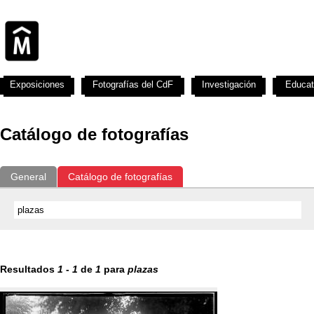
Exposiciones
Fotografías del CdF
Investigación
Educat
Catálogo de fotografías
General
Catálogo de fotografías
Resultados
1
-
1
de
1
para
plazas