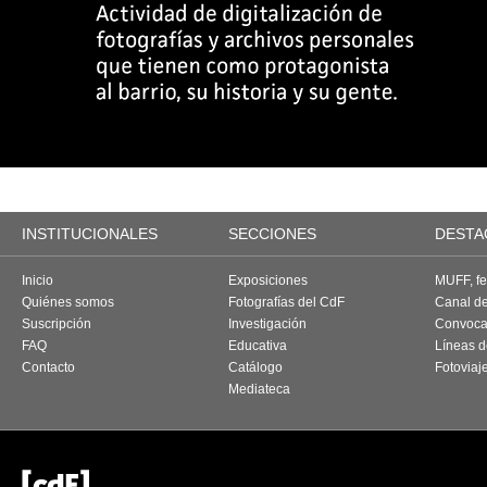
INSTITUCIONALES
SECCIONES
DESTA
Inicio
Exposiciones
MUFF, fes
Quiénes somos
Fotografías del CdF
Canal d
Suscripción
Investigación
Convoca
FAQ
Educativa
Líneas d
Contacto
Catálogo
Fotoviaj
Mediateca