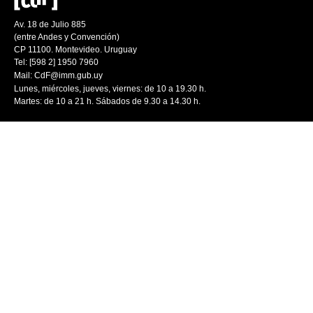
Av. 18 de Julio 885
(entre Andes y Convención)
CP 11100. Montevideo. Uruguay
Tel: [598 2] 1950 7960
Mail:
CdF@imm.gub.uy
Lunes, miércoles, jueves, viernes: de 10 a 19.30 h.
Martes: de 10 a 21 h. Sábados de 9.30 a 14.30 h.