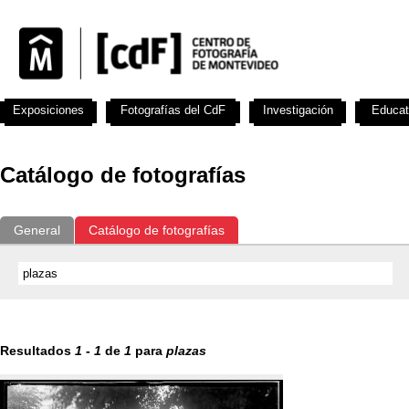
Exposiciones
Fotografías del CdF
Investigación
Educat
Catálogo de fotografías
General
Catálogo de fotografías
Resultados
1
-
1
de
1
para
plazas