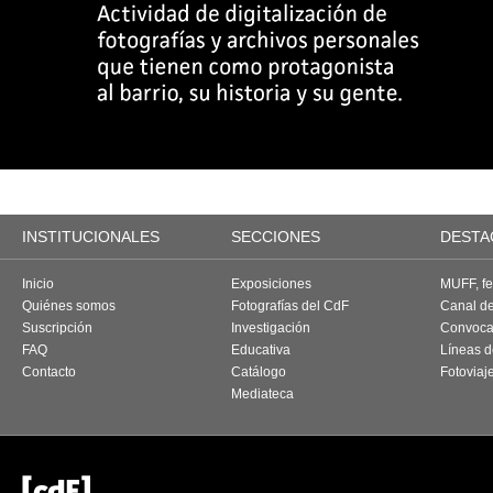
INSTITUCIONALES
SECCIONES
DESTA
Inicio
Exposiciones
MUFF, fes
Quiénes somos
Fotografías del CdF
Canal d
Suscripción
Investigación
Convoca
FAQ
Educativa
Líneas d
Contacto
Catálogo
Fotoviaj
Mediateca