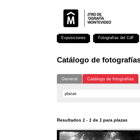
Exposiciones
Fotografías del CdF
Catálogo de fotografía
General
Catálogo de fotografías
Resultados
1
-
1
de
1
para
plazas