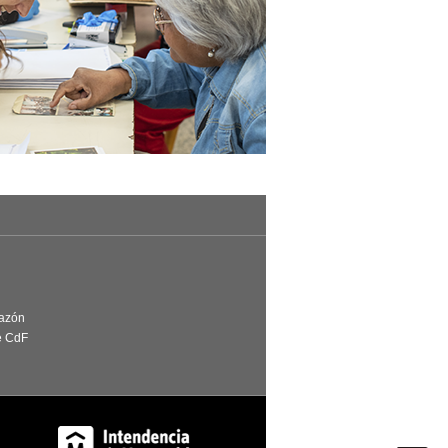
Razón
e CdF