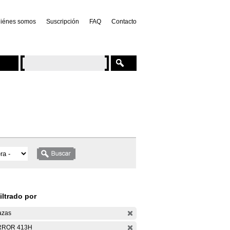
iénes somos
Suscripción
FAQ
Contacto
iltrado por
azas
RROR 413H