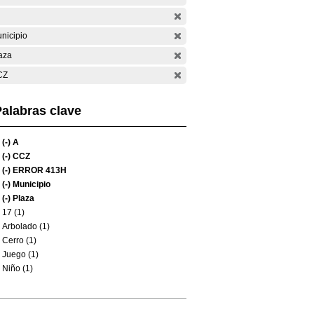
nicipio
aza
CZ
alabras clave
(-)
A
(-)
CCZ
(-)
ERROR 413H
(-)
Municipio
(-)
Plaza
17 (1)
Arbolado (1)
Cerro (1)
Juego (1)
Niño (1)