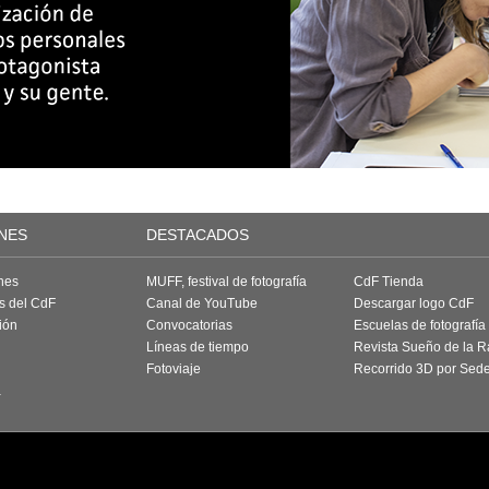
NES
DESTACADOS
nes
MUFF, festival de fotografía
CdF Tienda
as del CdF
Canal de YouTube
Descargar logo CdF
ión
Convocatorias
Escuelas de fotografía
Líneas de tiempo
Revista Sueño de la 
Fotoviaje
Recorrido 3D por Sed
a