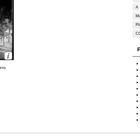
A
Mu
Pl
C
P
rro.