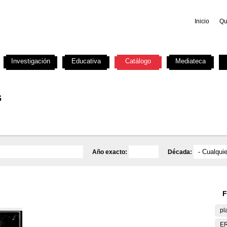
Inicio
Qu
Investigación
Educativa
Catálogo
Mediateca
s
Año exacto:
Década:
F
pl
E