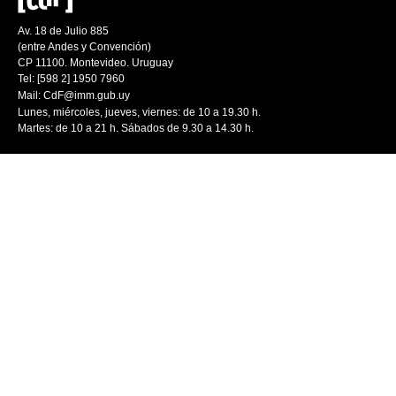
Av. 18 de Julio 885
(entre Andes y Convención)
CP 11100. Montevideo. Uruguay
Tel: [598 2] 1950 7960
Mail:
CdF@imm.gub.uy
Lunes, miércoles, jueves, viernes: de 10 a 19.30 h.
Martes: de 10 a 21 h. Sábados de 9.30 a 14.30 h.