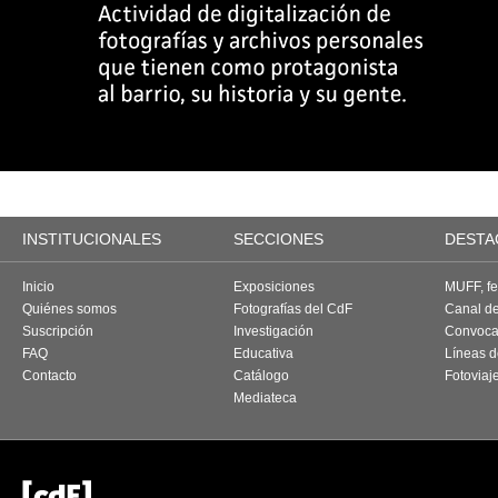
INSTITUCIONALES
SECCIONES
DESTA
Inicio
Exposiciones
MUFF, fes
Quiénes somos
Fotografías del CdF
Canal d
Suscripción
Investigación
Convoca
FAQ
Educativa
Líneas d
Contacto
Catálogo
Fotoviaj
Mediateca