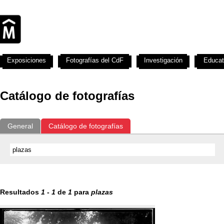
Exposiciones
Fotografías del CdF
Investigación
Educat
Catálogo de fotografías
General
Catálogo de fotografías
Resultados
1
-
1
de
1
para
plazas