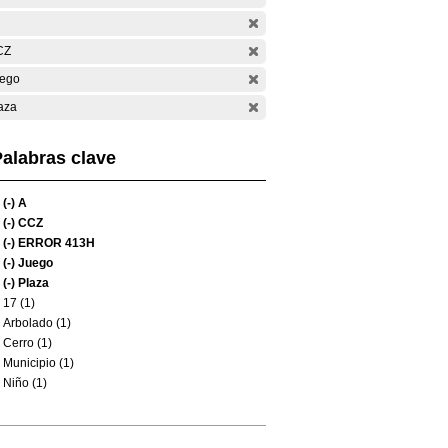
CZ
ego
aza
alabras clave
(-)
A
(-)
CCZ
(-)
ERROR 413H
(-)
Juego
(-)
Plaza
17 (1)
Arbolado (1)
Cerro (1)
Municipio (1)
Niño (1)