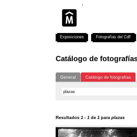
Exposiciones
Fotografías del CdF
Catálogo de fotografía
General
Catálogo de fotografías
Resultados
1
-
1
de
1
para
plazas