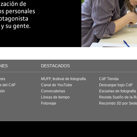
NES
DESTACADOS
nes
MUFF, festival de fotografía
CdF Tienda
as del CdF
Canal de YouTube
Descargar logo CdF
ión
Convocatorias
Escuelas de fotografía
Líneas de tiempo
Revista Sueño de la 
Fotoviaje
Recorrido 3D por Sed
a