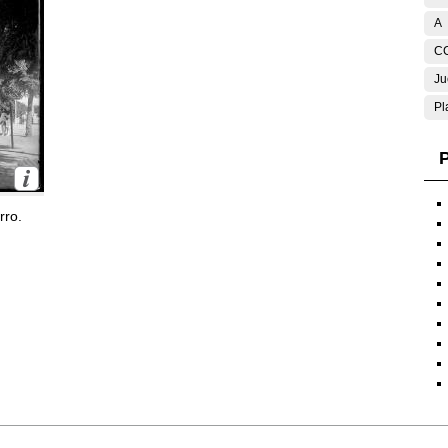
A
C
Ju
Pl
P
rro.