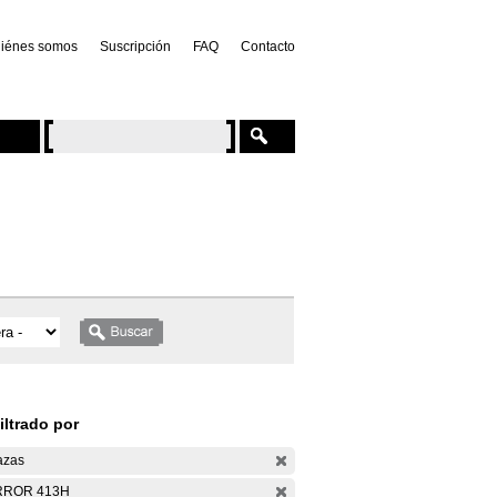
iénes somos
Suscripción
FAQ
Contacto
iltrado por
azas
RROR 413H