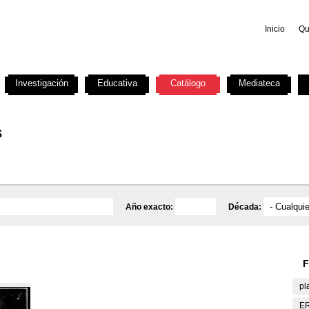
Inicio
Qu
Investigación
Educativa
Catálogo
Mediateca
s
Año exacto:
Década:
F
pl
E