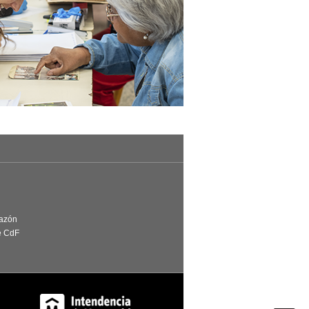
Razón
e CdF