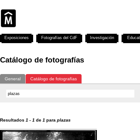
Exposiciones
Fotografías del CdF
Investigación
Educat
Catálogo de fotografías
General
Catálogo de fotografías
Resultados
1
-
1
de
1
para
plazas