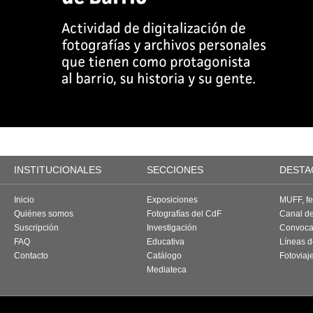
INSTITUCIONALES
SECCIONES
DESTA
Inicio
Exposiciones
MUFF, fes
Quiénes somos
Fotografías del CdF
Canal d
Suscripción
Investigación
Convoca
FAQ
Educativa
Líneas d
Contacto
Catálogo
Fotoviaj
Mediateca