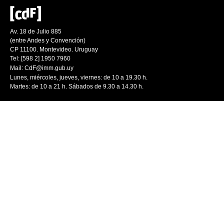
Av. 18 de Julio 885
(entre Andes y Convención)
CP 11100. Montevideo. Uruguay
Tel: [598 2] 1950 7960
Mail:
CdF@imm.gub.uy
Lunes, miércoles, jueves, viernes: de 10 a 19.30 h.
Martes: de 10 a 21 h. Sábados de 9.30 a 14.30 h.