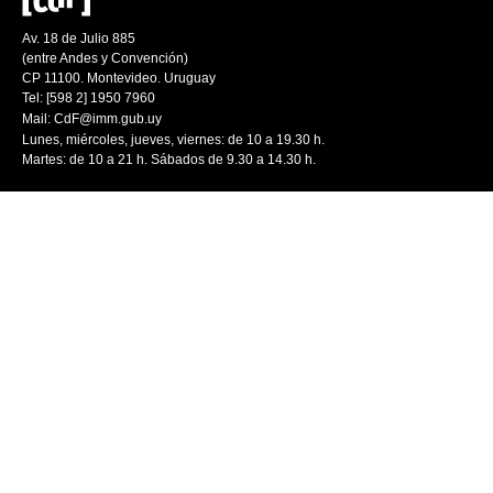
Av. 18 de Julio 885
(entre Andes y Convención)
CP 11100. Montevideo. Uruguay
Tel: [598 2] 1950 7960
Mail:
CdF@imm.gub.uy
Lunes, miércoles, jueves, viernes: de 10 a 19.30 h.
Martes: de 10 a 21 h. Sábados de 9.30 a 14.30 h.