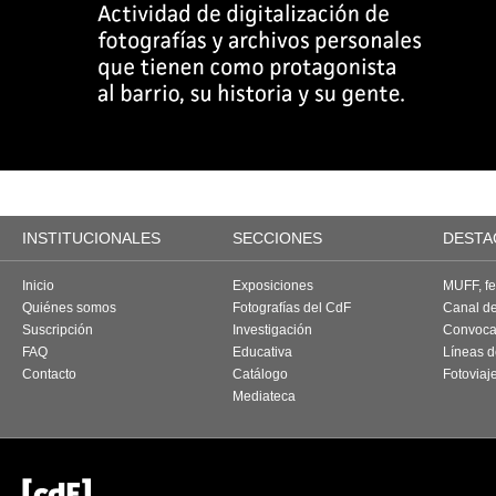
INSTITUCIONALES
SECCIONES
DESTA
Inicio
Exposiciones
MUFF, fes
Quiénes somos
Fotografías del CdF
Canal d
Suscripción
Investigación
Convoca
FAQ
Educativa
Líneas d
Contacto
Catálogo
Fotoviaj
Mediateca