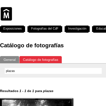
Exposiciones
Fotografías del CdF
Investigación
Educat
Catálogo de fotografías
General
Catálogo de fotografías
Resultados
1
-
1
de
1
para
plazas