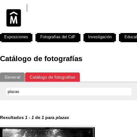
Exposiciones
Fotografías del CdF
Investigación
Educat
Catálogo de fotografías
General
Catálogo de fotografías
Resultados
1
-
1
de
1
para
plazas