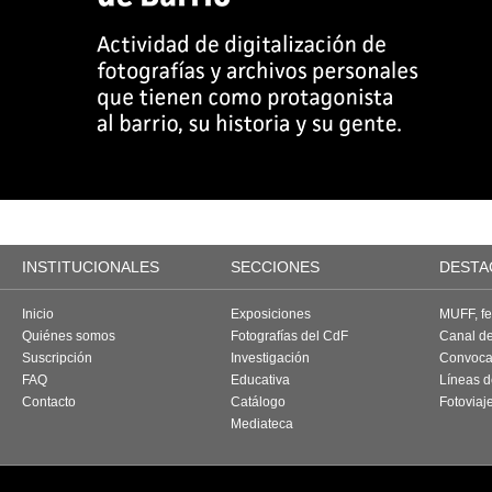
INSTITUCIONALES
SECCIONES
DESTA
Inicio
Exposiciones
MUFF, fes
Quiénes somos
Fotografías del CdF
Canal d
Suscripción
Investigación
Convoca
FAQ
Educativa
Líneas d
Contacto
Catálogo
Fotoviaj
Mediateca