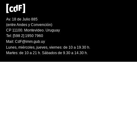
Av. 18 de Julio 885
(entre Andes y Convención)
CP 11100. Montevideo. Uruguay
Tel: [598 2] 1950 7960
Mail:
CdF@imm.gub.uy
Lunes, miércoles, jueves, viernes: de 10 a 19.30 h.
Martes: de 10 a 21 h. Sábados de 9.30 a 14.30 h.