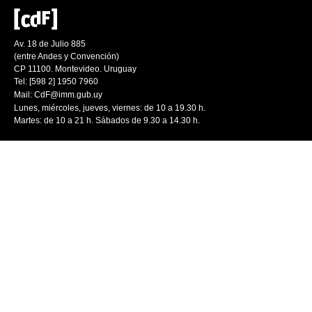
Av. 18 de Julio 885
(entre Andes y Convención)
CP 11100. Montevideo. Uruguay
Tel: [598 2] 1950 7960
Mail:
CdF@imm.gub.uy
Lunes, miércoles, jueves, viernes: de 10 a 19.30 h.
Martes: de 10 a 21 h. Sábados de 9.30 a 14.30 h.