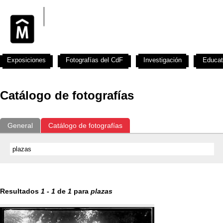
Exposiciones
Fotografías del CdF
Investigación
Educat
Catálogo de fotografías
General
Catálogo de fotografías
Resultados
1
-
1
de
1
para
plazas