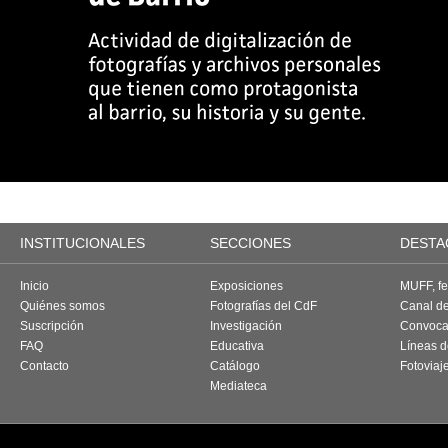
INSTITUCIONALES
SECCIONES
DESTA
Inicio
Exposiciones
MUFF, fes
Quiénes somos
Fotografías del CdF
Canal d
Suscripción
Investigación
Convoca
FAQ
Educativa
Líneas d
Contacto
Catálogo
Fotoviaj
Mediateca