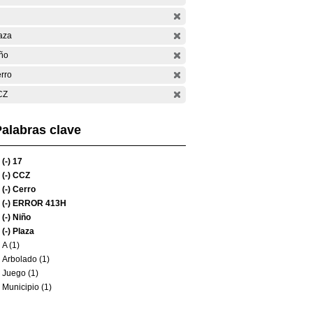
aza
ño
rro
CZ
alabras clave
(-)
17
(-)
CCZ
(-)
Cerro
(-)
ERROR 413H
(-)
Niño
(-)
Plaza
A (1)
Arbolado (1)
Juego (1)
Municipio (1)