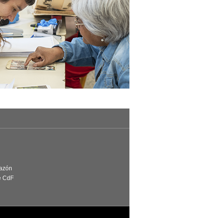
Razón
e CdF