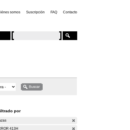
iénes somos
Suscripción
FAQ
Contacto
iltrado por
azas
RROR 413H