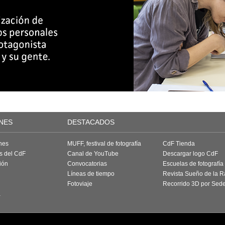
NES
DESTACADOS
nes
MUFF, festival de fotografía
CdF Tienda
as del CdF
Canal de YouTube
Descargar logo CdF
ión
Convocatorias
Escuelas de fotografía
Líneas de tiempo
Revista Sueño de la 
Fotoviaje
Recorrido 3D por Sed
a