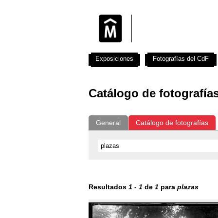
Exposiciones
Fotografías del CdF
Catálogo de fotografía
General
Catálogo de fotografías
Resultados
1
-
1
de
1
para
plazas