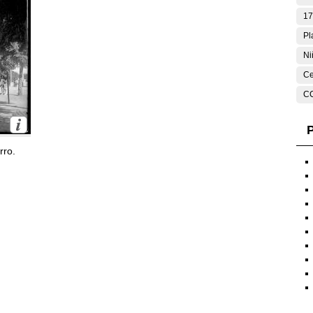
17
Pl
Ni
Ce
C
P
rro.