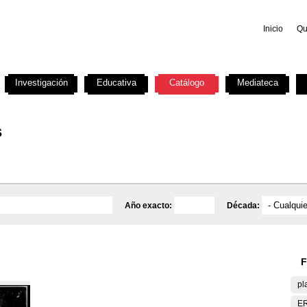
Inicio
Qu
Investigación
Educativa
Catálogo
Mediateca
s
Año exacto:
Década:
F
pl
E