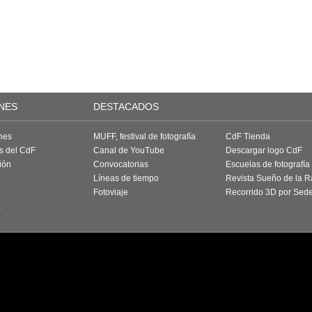
NES
DESTACADOS
nes
MUFF, festival de fotografía
CdF Tienda
as del CdF
Canal de YouTube
Descargar logo CdF
ión
Convocatorias
Escuelas de fotografía
Líneas de tiempo
Revista Sueño de la 
Fotoviaje
Recorrido 3D por Sed
a