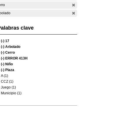
rro
bolado
alabras clave
(-)
17
(-)
Arbolado
(-)
Cerro
(-)
ERROR 413H
(-)
Niño
(-)
Plaza
A (1)
CCZ (1)
Juego (1)
Municipio (1)