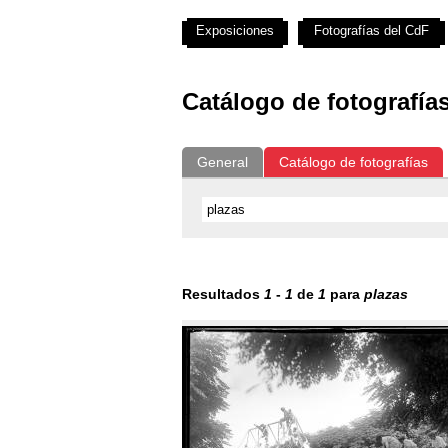
Exposiciones
Fotografías del CdF
Catálogo de fotografía
General
Catálogo de fotografías
Resultados
1
-
1
de
1
para
plazas