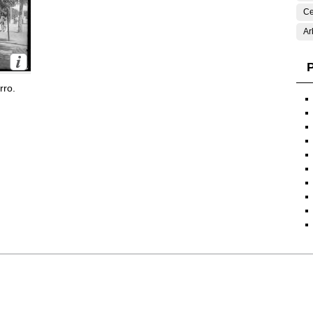
Ce
Ar
P
rro.