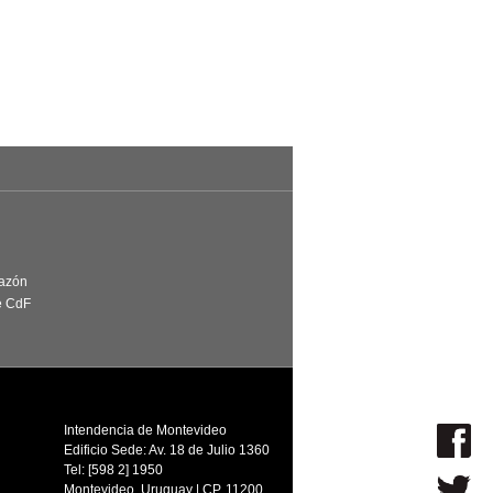
Razón
e CdF
Intendencia de Montevideo
Edificio Sede: Av. 18 de Julio 1360
Tel: [598 2] 1950
Montevideo, Uruguay | CP. 11200