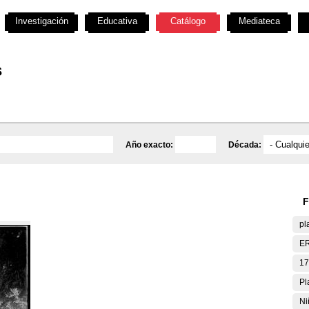
Investigación
Educativa
Catálogo
Mediateca
s
Año exacto:
Década:
F
pl
E
17
Pl
Ni