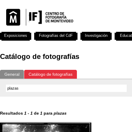
Exposiciones
Fotografías del CdF
Investigación
Educat
Catálogo de fotografías
General
Catálogo de fotografías
Resultados
1
-
1
de
1
para
plazas