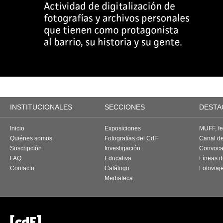
INSTITUCIONALES
SECCIONES
DESTA
Inicio
Exposiciones
MUFF, fes
Quiénes somos
Fotografías del CdF
Canal d
Suscripción
Investigación
Convoca
FAQ
Educativa
Líneas d
Contacto
Catálogo
Fotoviaj
Mediateca