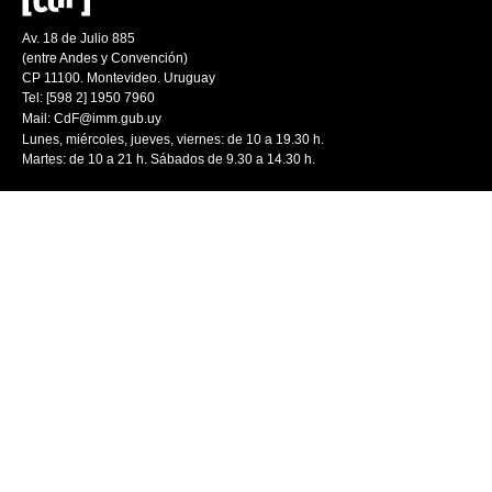
Av. 18 de Julio 885
(entre Andes y Convención)
CP 11100. Montevideo. Uruguay
Tel: [598 2] 1950 7960
Mail:
CdF@imm.gub.uy
Lunes, miércoles, jueves, viernes: de 10 a 19.30 h.
Martes: de 10 a 21 h. Sábados de 9.30 a 14.30 h.