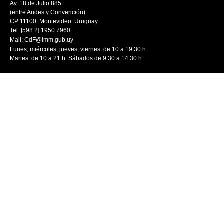
Av. 18 de Julio 885
(entre Andes y Convención)
CP 11100. Montevideo. Uruguay
Tel: [598 2] 1950 7960
Mail:
CdF@imm.gub.uy
Lunes, miércoles, jueves, viernes: de 10 a 19.30 h.
Martes: de 10 a 21 h. Sábados de 9.30 a 14.30 h.