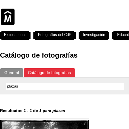
Exposiciones
Fotografías del CdF
Investigación
Educat
Catálogo de fotografías
General
Catálogo de fotografías
Resultados
1
-
1
de
1
para
plazas