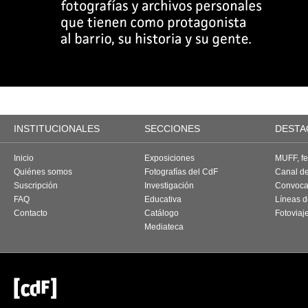
INSTITUCIONALES
SECCIONES
DESTA
Inicio
Exposiciones
MUFF, fes
Quiénes somos
Fotografías del CdF
Canal d
Suscripción
Investigación
Convoca
FAQ
Educativa
Líneas d
Contacto
Catálogo
Fotoviaj
Mediateca