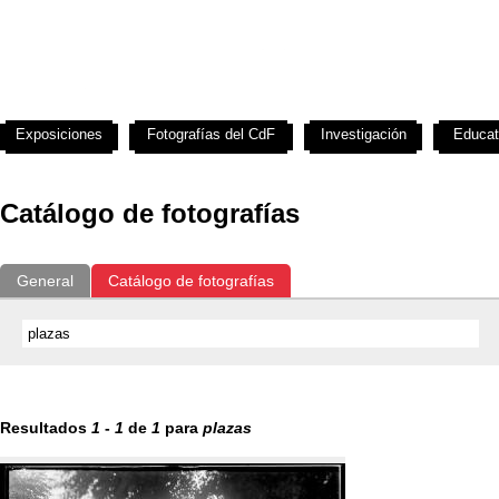
Exposiciones
Fotografías del CdF
Investigación
Educat
Catálogo de fotografías
General
Catálogo de fotografías
Resultados
1
-
1
de
1
para
plazas