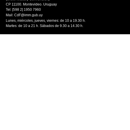
CP 11100. Montevideo. Uruguay
Tel: [598 2] 1950 7960
Mail:
CdF@imm.gub.uy
Lunes, miércoles, jueves, viernes: de 10 a 19.30 h.
Martes: de 10 a 21 h. Sábados de 9.30 a 14.30 h.