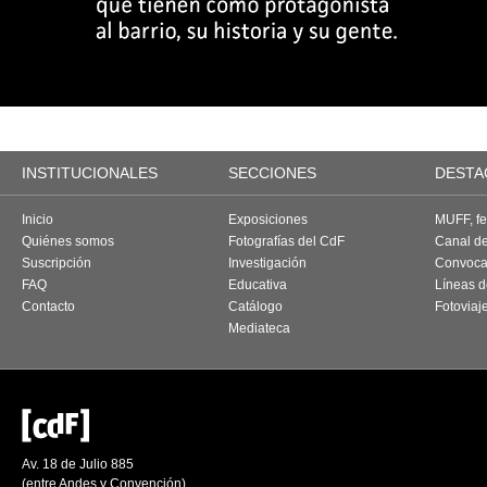
INSTITUCIONALES
SECCIONES
DESTA
Inicio
Exposiciones
MUFF, fes
Quiénes somos
Fotografías del CdF
Canal d
Suscripción
Investigación
Convoca
FAQ
Educativa
Líneas d
Contacto
Catálogo
Fotoviaj
Mediateca
Av. 18 de Julio 885
(entre Andes y Convención)