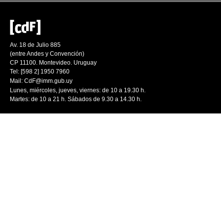
Av. 18 de Julio 885
(entre Andes y Convención)
CP 11100. Montevideo. Uruguay
Tel: [598 2] 1950 7960
Mail:
CdF@imm.gub.uy
Lunes, miércoles, jueves, viernes: de 10 a 19.30 h.
Martes: de 10 a 21 h. Sábados de 9.30 a 14.30 h.