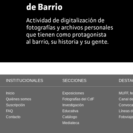
INSTITUCIONALES
SECCIONES
DESTA
Inicio
Exposiciones
MUFF, fes
Quiénes somos
Fotografías del CdF
Canal d
Suscripción
Investigación
Convoca
FAQ
Educativa
Líneas d
Contacto
Catálogo
Fotoviaj
Mediateca