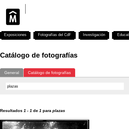
Exposiciones
Fotografías del CdF
Investigación
Educat
Catálogo de fotografías
General
Catálogo de fotografías
Resultados
1
-
1
de
1
para
plazas