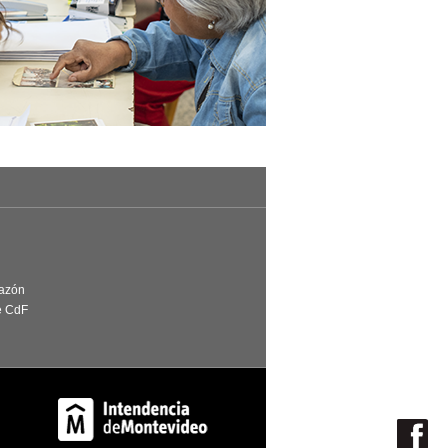
Razón
e CdF