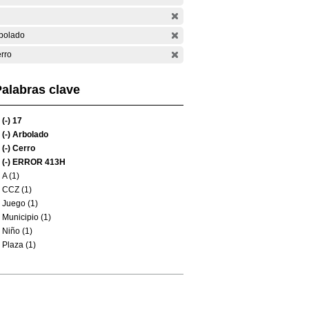
bolado
rro
alabras clave
(-)
17
(-)
Arbolado
(-)
Cerro
(-)
ERROR 413H
A (1)
CCZ (1)
Juego (1)
Municipio (1)
Niño (1)
Plaza (1)