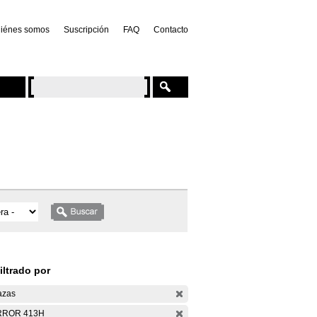
iénes somos
Suscripción
FAQ
Contacto
iltrado por
azas
RROR 413H