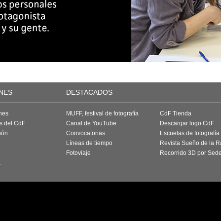
NES
DESTACADOS
nes
MUFF, festival de fotografía
CdF Tienda
as del CdF
Canal de YouTube
Descargar logo CdF
ión
Convocatorias
Escuelas de fotografía
Líneas de tiempo
Revista Sueño de la 
Fotoviaje
Recorrido 3D por Sed
a