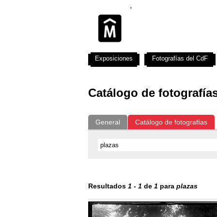
Exposiciones
Fotografías del CdF
Catálogo de fotografía
General
Catálogo de fotografías
Resultados
1
-
1
de
1
para
plazas