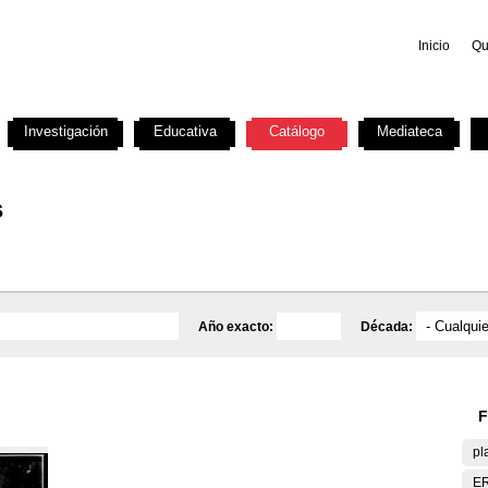
Inicio
Qu
Investigación
Educativa
Catálogo
Mediateca
s
Año exacto:
Década:
F
pl
E