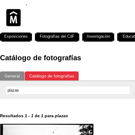
Exposiciones
Fotografías del CdF
Investigación
Educat
Catálogo de fotografías
General
Catálogo de fotografías
Resultados
1
-
1
de
1
para
plazas