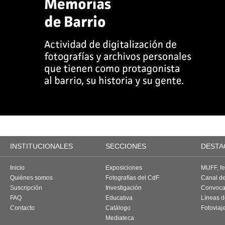
INSTITUCIONALES
SECCIONES
DESTA
Inicio
Exposiciones
MUFF, fes
Quiénes somos
Fotografías del CdF
Canal d
Suscripción
Investigación
Convoca
FAQ
Educativa
Líneas d
Contacto
Catálogo
Fotoviaj
Mediateca