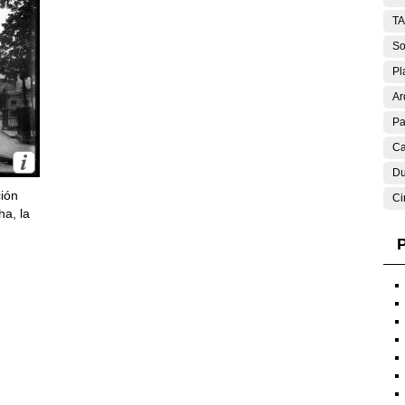
T
So
Pl
Ar
Pa
Ca
Du
ción
Ci
ha, la
P