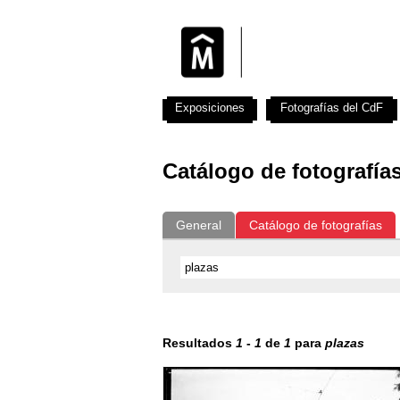
Exposiciones
Fotografías del CdF
Catálogo de fotografía
General
Catálogo de fotografías
Resultados
1
-
1
de
1
para
plazas