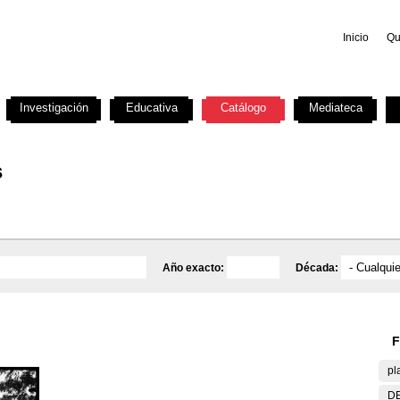
Inicio
Qu
Investigación
Educativa
Catálogo
Mediateca
s
Año exacto:
Década:
F
pl
DE