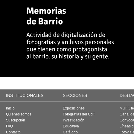
INSTITUCIONALES
SECCIONES
DESTA
Inicio
Exposiciones
MUFF, fes
Quiénes somos
Fotografías del CdF
Canal d
Suscripción
Investigación
Convoca
FAQ
Educativa
Líneas d
Contacto
Catálogo
Fotoviaj