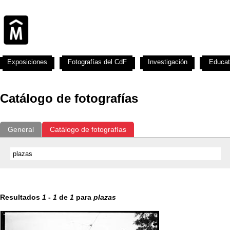
Exposiciones
Fotografías del CdF
Investigación
Educat
Catálogo de fotografías
General
Catálogo de fotografías
Resultados
1
-
1
de
1
para
plazas