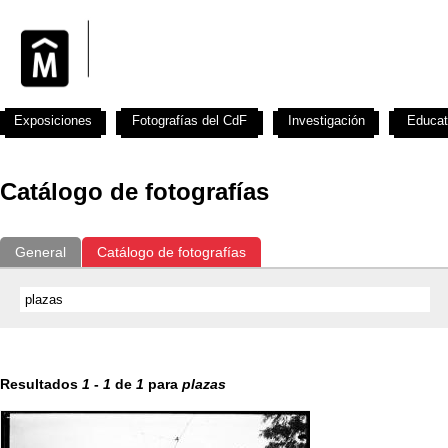
Exposiciones
Fotografías del CdF
Investigación
Educat
Catálogo de fotografías
General
Catálogo de fotografías
Resultados
1
-
1
de
1
para
plazas