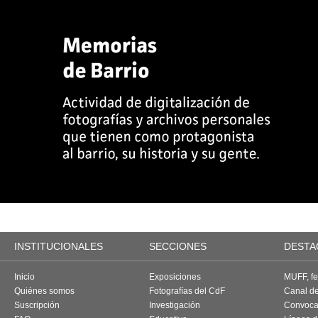
INSTITUCIONALES
SECCIONES
DESTA
Inicio
Exposiciones
MUFF, fes
Quiénes somos
Fotografías del CdF
Canal d
Suscripción
Investigación
Convoca