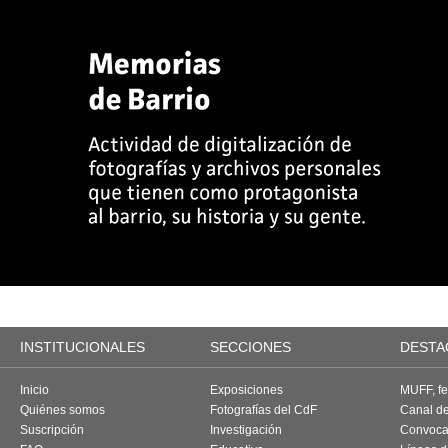
INSTITUCIONALES
SECCIONES
DESTA
Inicio
Exposiciones
MUFF, fes
Quiénes somos
Fotografías del CdF
Canal d
Suscripción
Investigación
Convoca