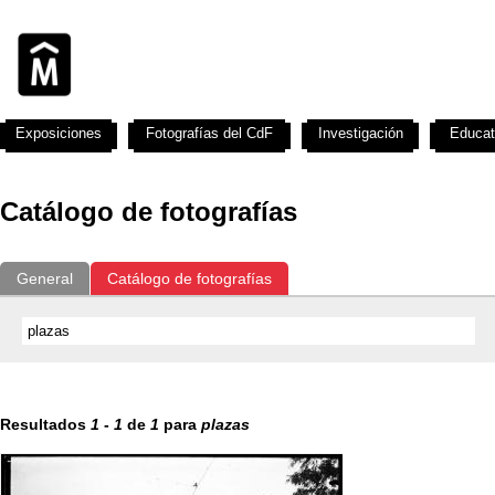
Exposiciones
Fotografías del CdF
Investigación
Educat
Catálogo de fotografías
General
Catálogo de fotografías
Resultados
1
-
1
de
1
para
plazas