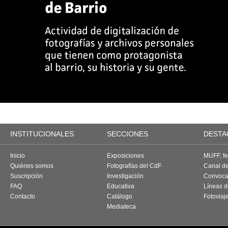
INSTITUCIONALES
SECCIONES
DESTA
Inicio
Exposiciones
MUFF, fes
Quiénes somos
Fotografías del CdF
Canal d
Suscripción
Investigación
Convoca
FAQ
Educativa
Líneas d
Contacto
Catálogo
Fotoviaj
Mediateca