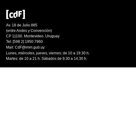
Av. 18 de Julio 885
(entre Andes y Convención)
CP 11100. Montevideo. Uruguay
Tel: [598 2] 1950 7960
Mail:
CdF@imm.gub.uy
Lunes, miércoles, jueves, viernes: de 10 a 19.30 h.
Martes: de 10 a 21 h. Sábados de 9.30 a 14.30 h.