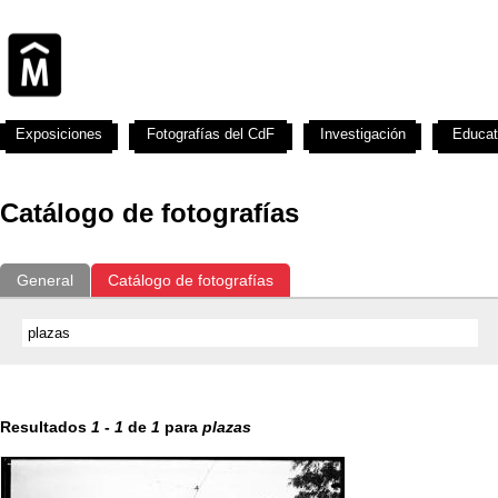
Exposiciones
Fotografías del CdF
Investigación
Educat
Catálogo de fotografías
General
Catálogo de fotografías
Resultados
1
-
1
de
1
para
plazas