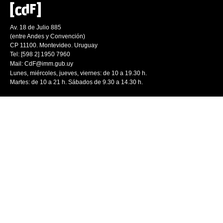
Av. 18 de Julio 885
(entre Andes y Convención)
CP 11100. Montevideo. Uruguay
Tel: [598 2] 1950 7960
Mail:
CdF@imm.gub.uy
Lunes, miércoles, jueves, viernes: de 10 a 19.30 h.
Martes: de 10 a 21 h. Sábados de 9.30 a 14.30 h.