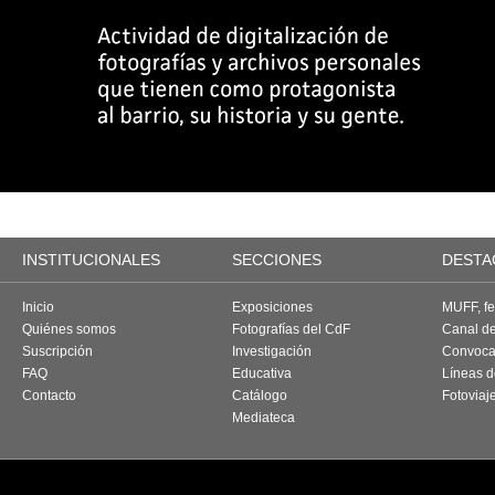
INSTITUCIONALES
SECCIONES
DESTA
Inicio
Exposiciones
MUFF, fes
Quiénes somos
Fotografías del CdF
Canal d
Suscripción
Investigación
Convoca
FAQ
Educativa
Líneas d
Contacto
Catálogo
Fotoviaj
Mediateca