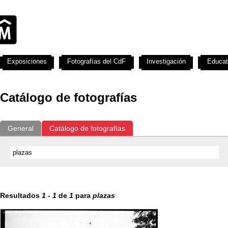
Exposiciones
Fotografías del CdF
Investigación
Educat
Catálogo de fotografías
General
Catálogo de fotografías
Resultados
1
-
1
de
1
para
plazas