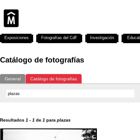
Exposiciones
Fotografías del CdF
Investigación
Educat
Catálogo de fotografías
General
Catálogo de fotografías
Resultados
1
-
1
de
1
para
plazas