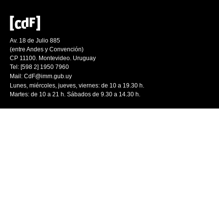
Av. 18 de Julio 885
(entre Andes y Convención)
CP 11100. Montevideo. Uruguay
Tel: [598 2] 1950 7960
Mail:
CdF@imm.gub.uy
Lunes, miércoles, jueves, viernes: de 10 a 19.30 h.
Martes: de 10 a 21 h. Sábados de 9.30 a 14.30 h.