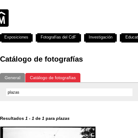
Exposiciones
Fotografías del CdF
Investigación
Educat
Catálogo de fotografías
General
Catálogo de fotografías
Resultados
1
-
1
de
1
para
plazas