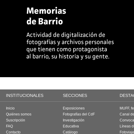
INSTITUCIONALES
SECCIONES
DESTA
Inicio
Exposiciones
MUFF, fes
Quiénes somos
Fotografías del CdF
Canal d
Suscripción
Investigación
Convoca
FAQ
Educativa
Líneas d
Contacto
Catálogo
Fotoviaj