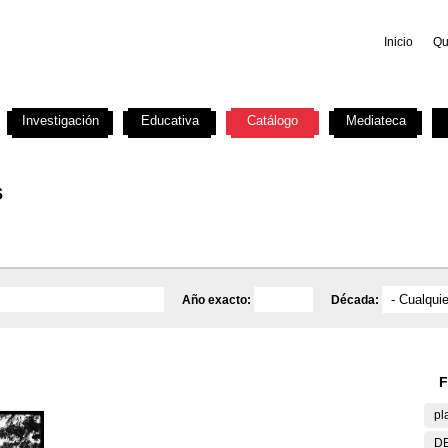
Inicio
Qu
Investigación
Educativa
Catálogo
Mediateca
s
Año exacto:
Década:
F
pl
DE