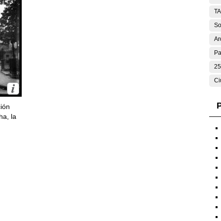
T
So
Ar
Pa
25
Ci
P
ción
ha, la