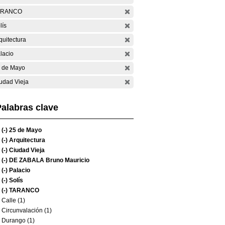
ARANCO
lís
quitectura
lacio
 de Mayo
udad Vieja
alabras clave
(-)
25 de Mayo
(-)
Arquitectura
(-)
Ciudad Vieja
(-)
DE ZABALA Bruno Mauricio
(-)
Palacio
(-)
Solís
(-)
TARANCO
Calle (1)
Circunvalación (1)
Durango (1)