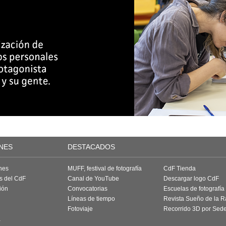
NES
DESTACADOS
nes
MUFF, festival de fotografía
CdF Tienda
as del CdF
Canal de YouTube
Descargar logo CdF
ión
Convocatorias
Escuelas de fotografía
Líneas de tiempo
Revista Sueño de la 
Fotoviaje
Recorrido 3D por Sed
a