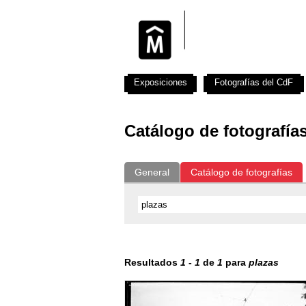
Exposiciones
Fotografías del CdF
Catálogo de fotografía
General
Catálogo de fotografías
Resultados
1
-
1
de
1
para
plazas