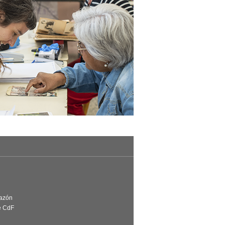
Razón
e CdF