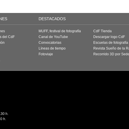
NES
DESTACADOS
nes
MUFF, festival de fotografía
CdF Tienda
as del CdF
Canal de YouTube
Descargar logo CdF
ión
Convocatorias
Escuelas de fotografía
Líneas de tiempo
Revista Sueño de la 
Fotoviaje
Recorrido 3D por Sed
a
.30 h.
0 h.