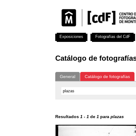
Exposiciones
Fotografías del CdF
Catálogo de fotografía
General
Catálogo de fotografías
Resultados
1
-
1
de
1
para
plazas