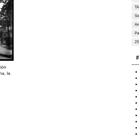
T
So
Ar
Pa
25
P
ción
ha, la