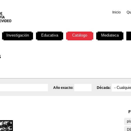
Inicio
Qu
Investigación
Educativa
Catálogo
Mediateca
s
Año exacto:
Década:
F
pl
DE