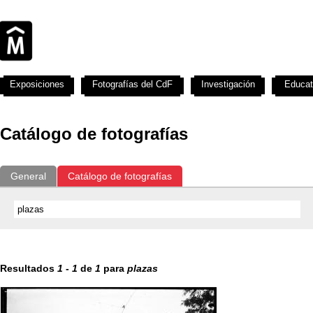
Exposiciones
Fotografías del CdF
Investigación
Educat
Catálogo de fotografías
General
Catálogo de fotografías
Resultados
1
-
1
de
1
para
plazas