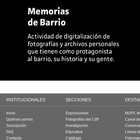
INSTITUCIONALES
SECCIONES
DESTA
Inicio
Exposiciones
MUFF, fes
Quiénes somos
Fotografías del CdF
Canal d
Suscripción
Investigación
Convoca
FAQ
Educativa
Líneas d
Contacto
Catálogo
Fotoviaj