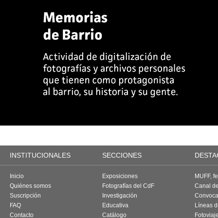
INSTITUCIONALES
SECCIONES
DESTA
Inicio
Exposiciones
MUFF, fes
Quiénes somos
Fotografías del CdF
Canal d
Suscripción
Investigación
Convoca
FAQ
Educativa
Líneas d
Contacto
Catálogo
Fotoviaj