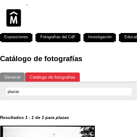
Exposiciones
Fotografías del CdF
Investigación
Educat
Catálogo de fotografías
General
Catálogo de fotografías
Resultados
1
-
1
de
1
para
plazas