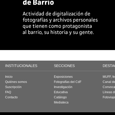
INSTITUCIONALES
SECCIONES
DESTA
Inicio
Exposiciones
MUFF, fes
Quiénes somos
Fotografías del CdF
Canal d
Suscripción
Investigación
Convoca
FAQ
Educativa
Líneas d
Contacto
Catálogo
Fotoviaj
Mediateca