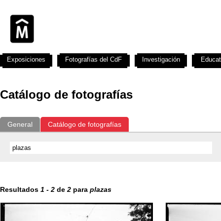
Exposiciones
Fotografías del CdF
Investigación
Educat
Catálogo de fotografías
General
Catálogo de fotografías
Resultados
1
-
2
de
2
para
plazas