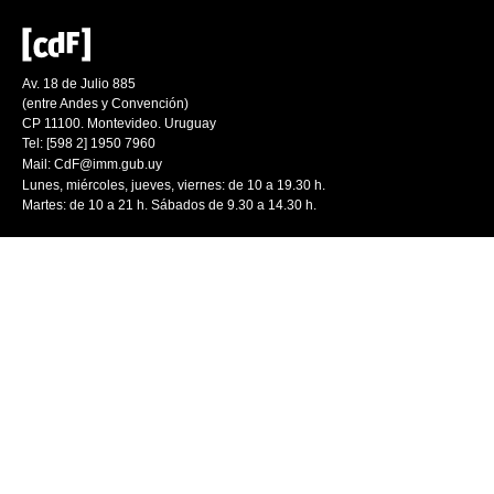
Av. 18 de Julio 885
(entre Andes y Convención)
CP 11100. Montevideo. Uruguay
Tel: [598 2] 1950 7960
Mail:
CdF@imm.gub.uy
Lunes, miércoles, jueves, viernes: de 10 a 19.30 h.
Martes: de 10 a 21 h. Sábados de 9.30 a 14.30 h.