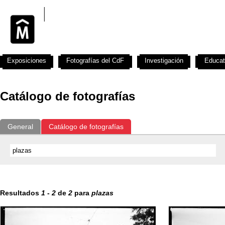
Exposiciones
Fotografías del CdF
Investigación
Educat
Catálogo de fotografías
General
Catálogo de fotografías
Resultados
1
-
2
de
2
para
plazas