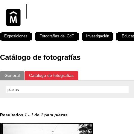
Exposiciones
Fotografías del CdF
Investigación
Educat
Catálogo de fotografías
General
Catálogo de fotografías
Resultados
1
-
1
de
1
para
plazas